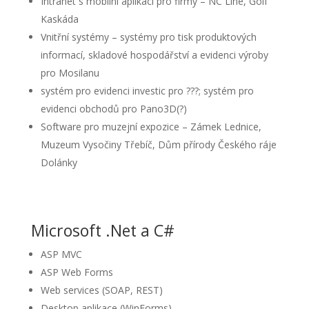
Intranet s mobilní aplikací pro firmy – NC Line, Golf
Kaskáda
Vnitřní systémy – systémy pro tisk produktových
informací, skladové hospodářství a evidenci výroby
pro Mosilanu
systém pro evidenci investic pro ???; systém pro
evidenci obchodů pro Pano3D(?)
Software pro muzejní expozice – Zámek Lednice,
Muzeum Vysočiny Třebíč, Dům přírody Českého ráje
Dolánky
Microsoft .Net a C#
ASP MVC
ASP Web Forms
Web services (SOAP, REST)
Desktop aplikace (WinForms)